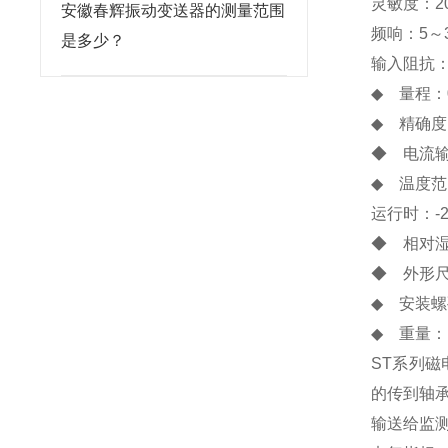
灵敏度：20
安徽春辉振动变送器的测量范围
频响：5～3
是多少？
输入阻抗：
◆ 量程：0
◆ 精确度
◆ 电流输
◆ 温度
运行时：-2
◆ 相对湿
◆ 外形尺寸
◆ 安装螺
◆ 重量：
ST系列
的传到轴
输送给监