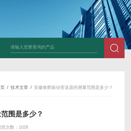
E3931热膨胀变送器
NE3941E轴承振动速度变送器
NE3951E轴承
首页
/
技术文章
/
安徽春辉振动变送器的测量范围是多少？
量范围是多少？
浏览次数：1028