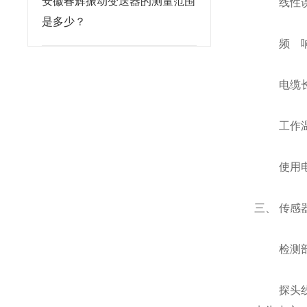
安徽春辉振动变送器的测量范围
线性误
是多少？
频 响：
电缆长度
工作温度：探
使用电源：可
三、 传感
检测部
探头线圈