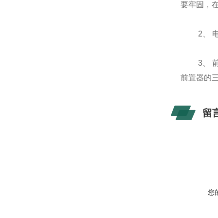
要牢固，
2、 电
3、 前
前置器的
留
您