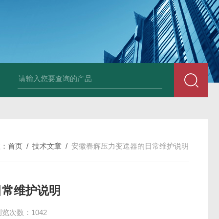
E3931热膨胀变送器
NE3941E轴承振动速度变送器
NE3951E轴承
置：
首页
/
技术文章
/
安徽春辉压力变送器的日常维护说明
日常维护说明
浏览次数：1042