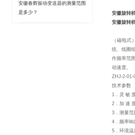
安徽春辉振动变送器的测量范围
是多少？
安徽旋转
安徽旋转
（磁电式
统、线圈
作频率范
动速度。
ZHJ-2-01-
技术参数
1．灵 敏 度
2．加 速 
3．测量范
4．频率响应
5．环境温