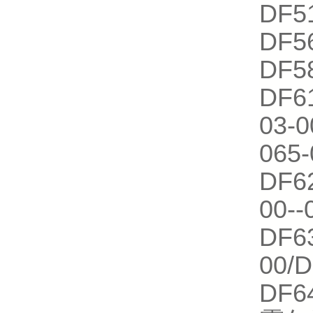
DF
DF5
DF5
DF61
03-0
06
DF62
00
DF63
00/
DF64