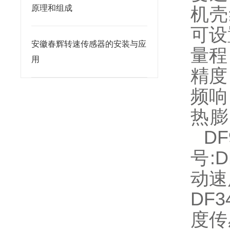
原理和组成
机壳
可设
安徽春辉转速传感器的安装与应
量程：
用
精度：
频响：
热膨
D
号:D
动速
DF3
度传