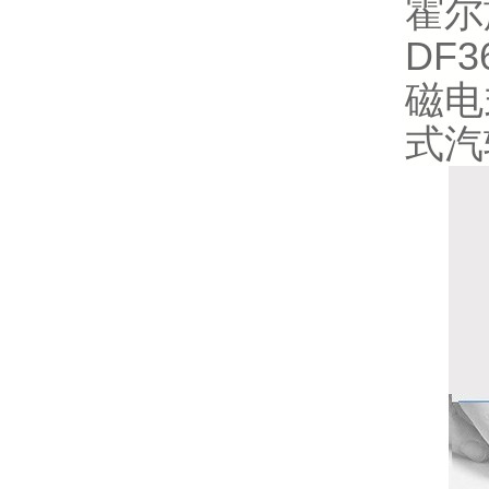
霍尔
DF3
磁电
式汽