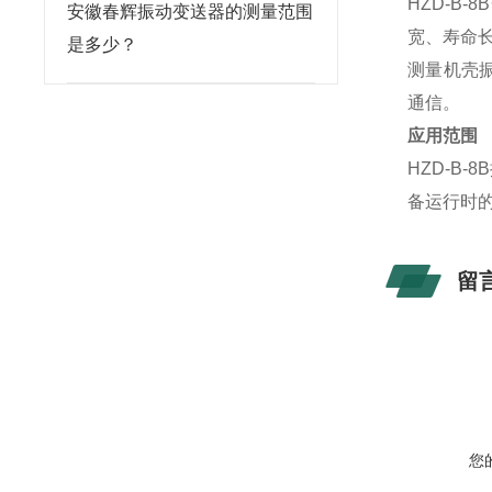
HZD-B-8B
安徽春辉振动变送器的测量范围
宽、寿命
是多少？
测量机壳
通信。
应用范围
HZD-B-8B
备运行时
留
您