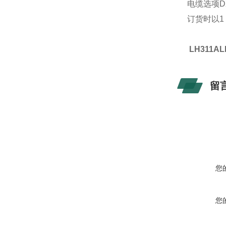
电缆选项
D
订货时以
1
LH311AL
留
您
您