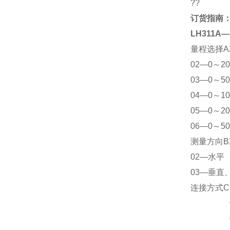
??
订货指南
LH311A
—
量程选择AX
02
—0～20
03
—0～50
04
—0～10
05
—0～20
06
—0～50
测量方向B
02
—水平
03
—垂直
连接方式C
02
03