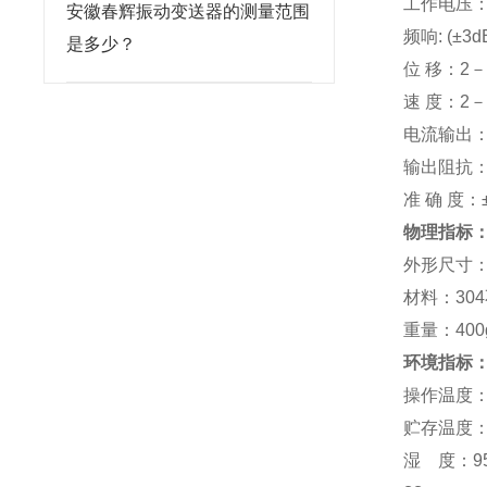
工作电压：
安徽春辉振动变送器的测量范围
频响: (±3d
是多少？
位 移：2－
速 度：2－
电流输出：
输出阻抗：
准 确 度：
物理指标
外形尺寸
材料：30
重量：400
环境指标
操作温度：-
贮存温度：-
湿 度：9