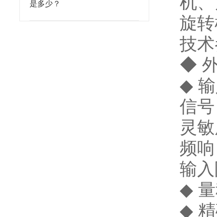
机、
是多少？
旋转
技术
◆ 外
◆ 
信号
灵敏度
频响
输入
◆ 量
◆ 