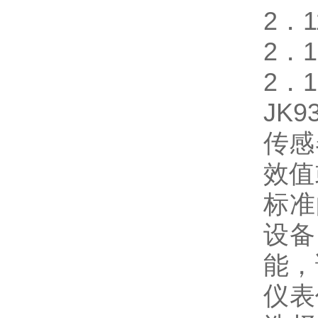
2．
2．
2．1
JK
传感
效值
标准
设备
能，
仪表