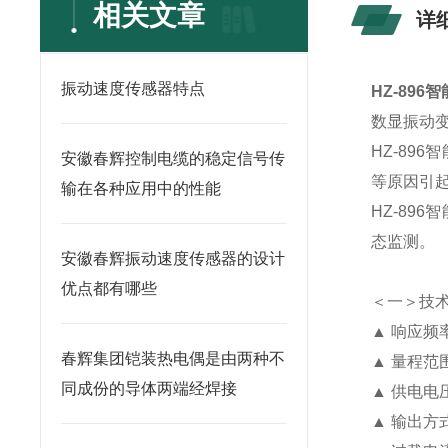
相关文章
详
振动速度传感器特点
HZ-896
智
数显振动变
HZ-8
安徽春辉控制电缆的稳定信号传
等原因引
输在各种应用中的性能
HZ-89
态监测。
安徽春辉振动速度传感器的设计
优点都有哪些
＜一＞技
▲ 响应频率
春辉集团铠装热电偶是由两种不
▲ 量程范围
同成份的导体两端经焊接
▲ 供电电压
▲ 输出方