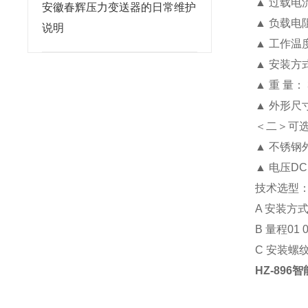
▲ 过载电
安徽春辉压力变送器的日常维护
▲ 负载电阻
说明
▲ 工作温
▲ 安装方
▲ 重 量
▲ 外形尺
＜二＞可
▲ 不锈钢
▲ 电压DC
技术选型
A 安装方式0
B 量程01 
C 安装螺纹01
HZ-896
智