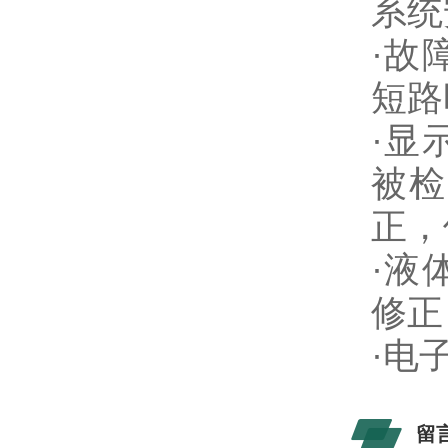
系统
·故
短路
·显
被检
正，
·液
修正
·电
留