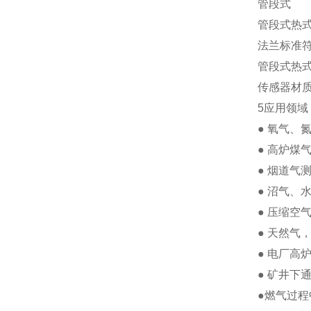
管段式
管段式热
法兰标准符合
管段式热
传感器材
5应用领域
● 氧气、
● 高炉煤
● 烟道气
● 沼气、
● 压缩空
● 天然气
● 电厂高
● 矿井下
●燃气过