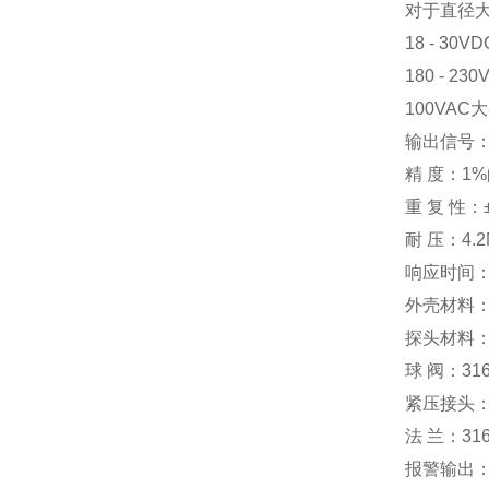
对于直径
18 - 30V
180 - 23
100VAC大
输出信号：
精 度：1
重 复 性：±
耐 压：4.2
响应时间：≤
外壳材料：
探头材料：
球 阀：31
紧压接头：3
法 兰：316
报警输出：