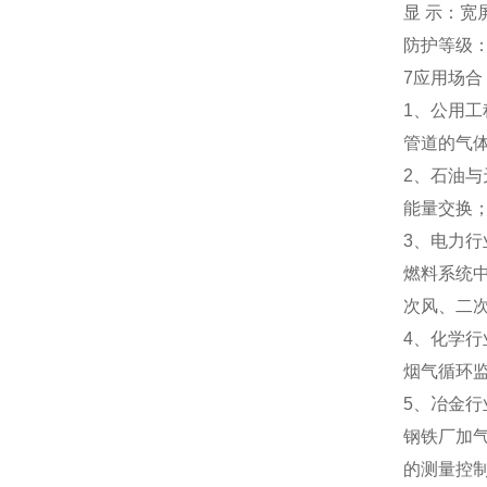
显 示：宽
防护等级：I
7应用场合
1、公用工
管道的气
2、石油与
能量交换
3、电力行
燃料系统
次风、二
4、化学行
烟气循环
5、冶金行
钢铁厂加
的测量控