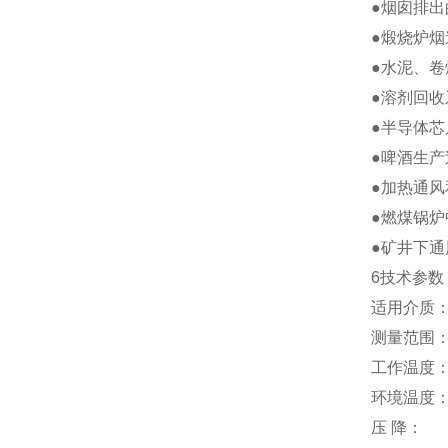
●烟囱排出
●煅烧炉
●水泥、
●溶剂回
●半导体
●啤酒生
●加热通
●燃煤锅
●矿井下
6技术参数
适用介质
测量范围：0.
工作温度：-4
环境温度：-
压 降：