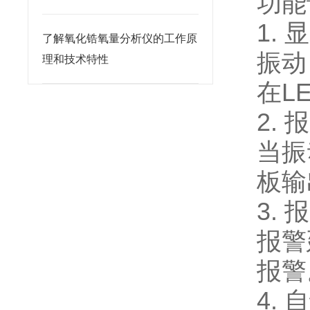
功能
1.
了解氧化锆氧量分析仪的工作原
振动
理和技术特性
在L
2.
当振
板输
3.
报警
报警
4.