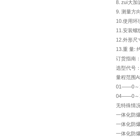
8. zui大
9. 测量
10.使用环
11.安装螺纹
12.外形尺
13.重 量: 
订货指南
选型代号：X
量程范围A
01——0～
04——0～
无特殊情
一体化防
一体化防
一体化防