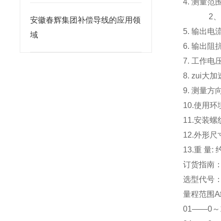
4. 测量范
2、0～1
安徽春辉集团补偿导线的应用领
5. 输出电
域
6. 输出阻
7. 工作电
8. zui大
9. 测量
10.使用环
11.安装螺纹
12.外形尺寸
13.重 量: 
订货指南
选型代号：X
量程范围A
01——0～