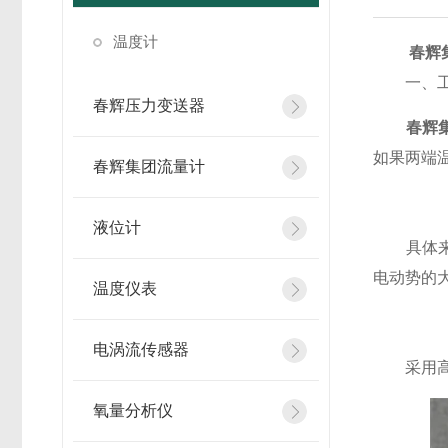
温度计
春辉
一、工
春辉压力变送器
春辉
如果两端
春辉集团流量计
液位计
具体来说
电动势的
温度仪表
电涡流传感器
采用高品
氧量分析仪