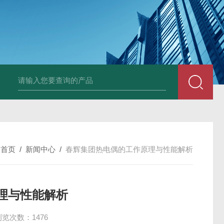
E3931热膨胀变送器
NE3941E轴承振动速度变送器
NE3951E轴承
：
首页
/
新闻中心
/
春辉集团热电偶的工作原理与性能解析
理与性能解析
浏览次数：1476