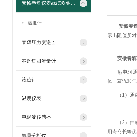
安徽春辉仪表线缆双金属温度计
温度计
安徽春
示出阻值所对
春辉压力变送器
安徽春辉
春辉集团流量计
热电阻通常和
液位计
体、蒸汽和气
（1）通常
温度仪表
电涡流传感器
（2）由感
用寿命长等优
氧量分析仪