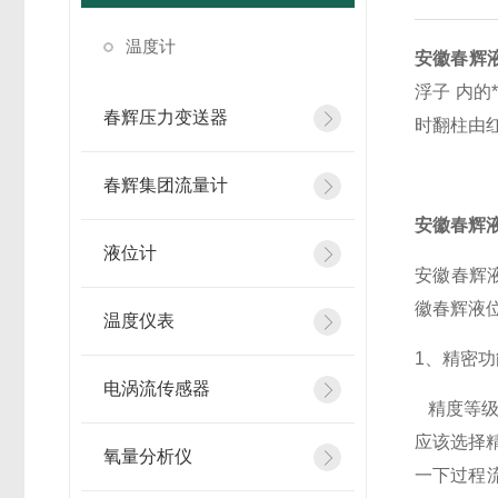
温度计
安徽春辉
浮子 内
春辉压力变送器
时翻柱由
春辉集团流量计
安徽春辉
液位计
安徽春辉
徽春辉液
温度仪表
1、精密
电涡流传感器
精度等级
应该选择精
氧量分析仪
一下过程流