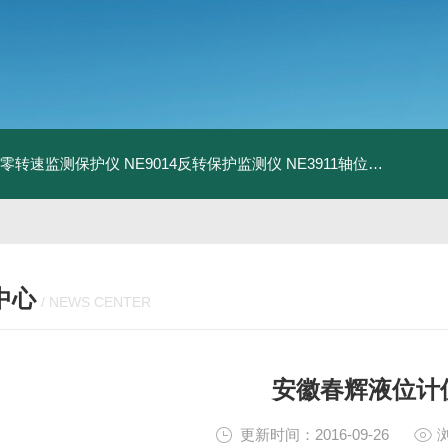
13零转速监测保护仪
NE9014反转保护监测仪
NE3911轴位移变送器
N
中心
/ NEWS CENTER
安徽春辉液位计
更新时间：2016-09-26