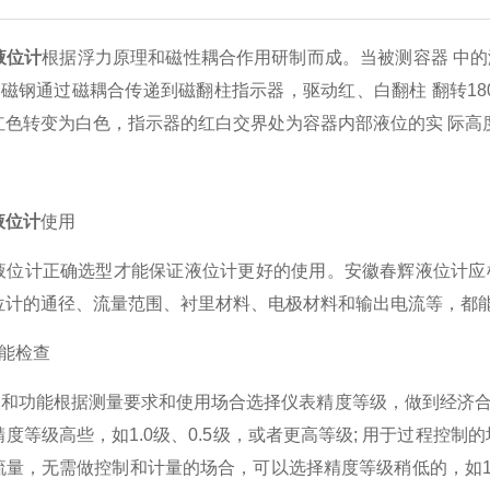
液位计
根据浮力原理和磁性耦合作用研制而成。当被测容器 中
的*磁钢通过磁耦合传递到磁翻柱指示器，驱动红、白翻柱 翻转1
红色转变为白色，指示器的红白交界处为容器内部液位的实 际高
液位计
使用
液位计正确选型才能保证液位计更好的使用。安徽春辉液位计应
位计的通径、流量范围、衬里材料、电极材料和输出电流等，都
功能检查
和功能根据测量要求和使用场合选择仪表精度等级，做到经济合
度等级高些，如1.0级、0.5级，或者更高等级; 用于过程控
量，无需做控制和计量的场合，可以选择精度等级稍低的，如1.5