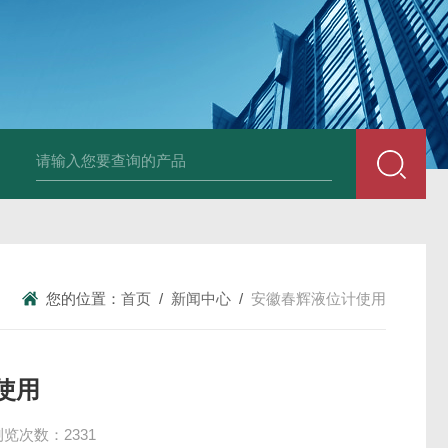
E3931热膨胀变送器
NE3941E轴承振动速度变送器
NE3951E轴承
您的位置：
首页
/
新闻中心
/
安徽春辉液位计使用
使用
浏览次数：2331