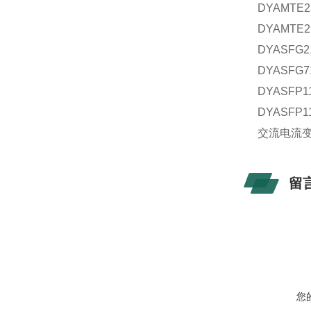
DYAMTE
DYAMTE
DYASF
DYASF
DYASFP
DYASFP
交流电流
留
您