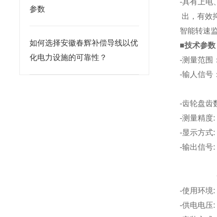
-具有上电
参数
出，有效
智能转速
如何选择安徽春辉补偿导线以优
■技术参数
化电力设施的可靠性？
-测量范围：
-输人信号：
XH-C
-齿轮盘齿
-测量精度:
-显示方式:
-输出信号
RS48
开关量输出
-使用环境:
-供电电压: 