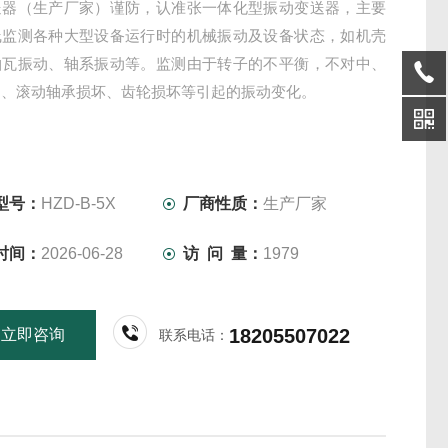
送器（生产厂家）谨防，认准张一体化型振动变送器，主要
线监测各种大型设备运行时的机械振动及设备状态，如机壳
轴瓦振动、轴系振动等。监测由于转子的不平衡，不对中、
动、滚动轴承损坏、齿轮损坏等引起的振动变化。
型号：
HZD-B-5X
厂商性质：
生产厂家
时间：
2026-06-28
访 问 量：
1979
18205507022
立即咨询
联系电话：