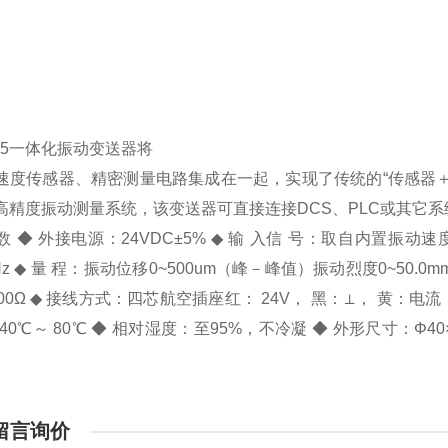
B-5一体化振动变送器将
速度传感器、精密测量电路集成在一起，实现了传统的“传感器
高精度振动测量系统，该变送器可直接连接DCS、PLC或其它
 ◆ 外接电源：24VDC±5% ◆ 输 入信 号：取自内置振动速度传
0Hz ◆ 量 程：振动位移0~500um（峰－峰值）振动烈度0~50.0
00Ω ◆ 接线方式：四芯航空插座红： 24V， 黑：⊥， 黄：电流 
40℃～ 80℃ ◆ 相对湿度：至95%，不冷凝 ◆ 外形尺寸：Φ40×9
g
留言询价