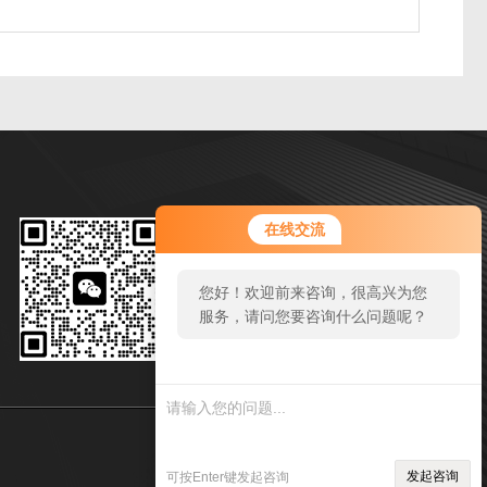
微信扫一扫
在线交流
邮箱：zy244295446@qq.com
您好！欢迎前来咨询，很高兴为您
传真：86-0550-7311970
服务，请问您要咨询什么问题呢？
地址：安徽省天长市西城区经二路1号
您
好，
看您
停留
sitmap.xml
管理登陆
很久
发起咨询
可按Enter键发起咨询