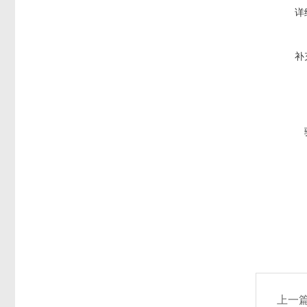
详
补
上一