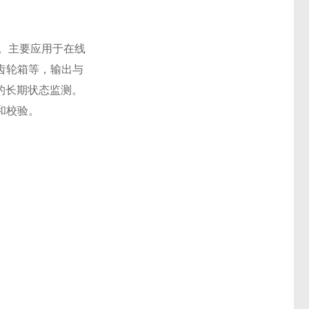
等。主要应用于在线
齿轮箱等，输出与
的长期状态监测。
和校验。