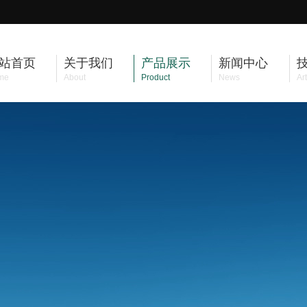
站首页
关于我们
产品展示
新闻中心
me
About
Product
News
Art