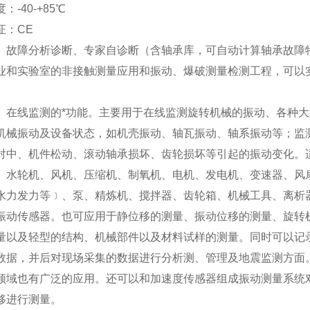
：-40-+85℃
证：CE
、故障分析诊断、专家自诊断（含轴承库，可自动计算轴承故障
业和实验室的非接触测量应用和振动、爆破测量检测工程，可以
、在线监测的*功能。主要用于在线监测旋转机械的振动、各种
机械振动及设备状态，如机壳振动、轴瓦振动、轴系振动等；监
对中、机件松动、滚动轴承损坏、齿轮损坏等引起的振动变化。
、水轮机、风机、压缩机、制氧机、电机、发电机、变速器、风
水力发力等﹞、泵、精炼机、搅拌器、齿轮箱、机械工具、离析
振动传感器。也可应用于静位移的测量、振动位移的测量、旋转
量以及轻型的结构、机械部件以及材料试样的测量。同时可以记
数据，并后对现场采集的数据进行分析测、管理及地震监测方面
领域也有广泛的应用。还可以和加速度传感器组成振动测量系统
移进行测量。