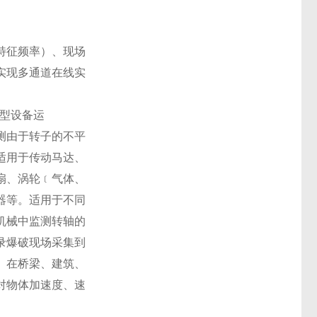
特征频率）、现场
实现多通道在线实
大型设备运
测由于转子的不平
适用于传动马达、
扇、涡轮﹝气体、
器等。适用于不同
机械中监测转轴的
录爆破现场采集到
。在桥梁、建筑、
对物体加速度、速