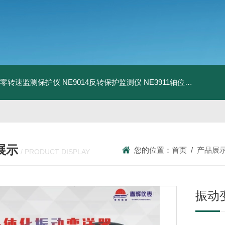
13零转速监测保护仪
NE9014反转保护监测仪
NE3911轴位移变送器
N
展示
您的位置：
首页
/
产品展
/ PRODUCT DISPLAY
振动