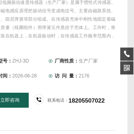
3D型低频振动速度传感器（生产厂家）是属于惯性式传感器。
用磁电感应原理把振动信号变成电信号。主要由磁路系统、
量、阻尼弹簧等部分组成。在传感器壳体中刚性地固定着磁
性质量（线圈组件）用弹簧元件悬挂于壳体上。工作时，将
安装在机器上，在机器振动时，在传感器工作频率范围内，
磁铁相对运动、切割磁力线，在线圈内产生感应电压
型号：
ZHJ-3D
厂商性质：
生产厂家
时间：
2026-06-28
访 问 量：
2176
18205507022
立即咨询
联系电话：