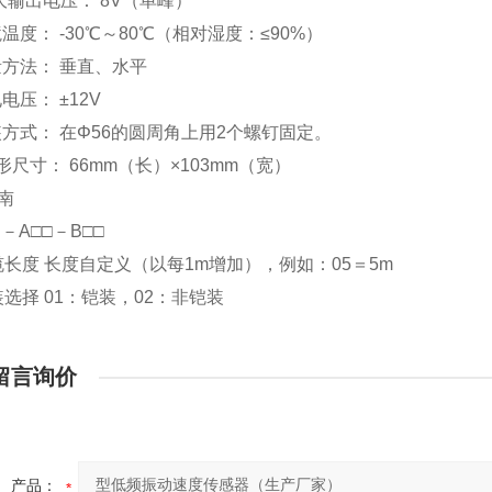
i大输出电压： 8V（单峰）
温度： -30℃～80℃（相对湿度：≤90%）
量方法： 垂直、水平
电压： ±12V
装方式： 在Φ56的圆周角上用2个螺钉固定。
形尺寸： 66mm（长）×103mm（宽）
指南
3D－A□□－B□□
缆长度 长度自定义（以每1m增加），例如：05＝5m
装选择 01：铠装，02：非铠装
留言询价
产品：