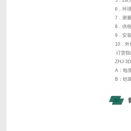
5．zu
6．环境
7．测
8．供电
9．安
10．外
订货
ZHJ-
A：电
B：铠