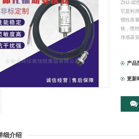
ZHJ-
它是利
惯性质
铁，惯
传感器
线圈与
产品
更新
详细介绍