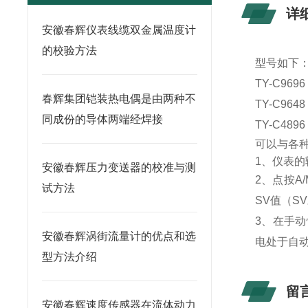
详
安徽春辉仪表线缆双金属温度计
的校验方法
型号如下
TY-C969
春辉集团铠装热电偶是由两种不
TY-C964
同成份的导体两端经焊接
TY-C489
可以与各
1
、仪表的输
安徽春辉压力变送器的校准与测
2、点按A
试方法
SV值（SV
3、在手动
安徽春辉涡街流量计的优点和选
电处于自
型方法介绍
留
安徽春辉速度传感器在流体动力