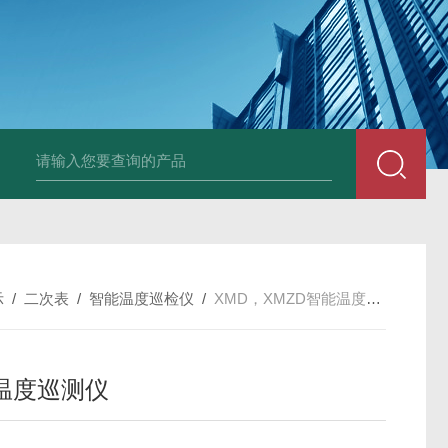
E3931热膨胀变送器
NE3941E轴承振动速度变送器
NE3951E轴承
示
/
二次表
/
智能温度巡检仪
/
XMD，XMZD智能温度巡测仪
温度巡测仪