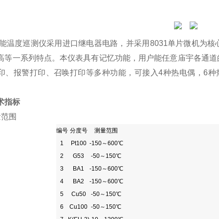
智能温度巡测仪采用进口继电器电路，并采用8031单片微机为
高等一系列特点。本仪表具有记忆功能，用户能任意庙宇各通道
印、报警打印、召唤打印等多种功能，可接入4种热电偶，6种
术指标
量范围
编号
分度号
测量范围
1
Pt100
-150～600℃
2
G53
-50～150℃
3
BA1
-150～600℃
4
BA2
-150～600℃
5
Cu50
-50～150℃
6
Cu100
-50～150℃