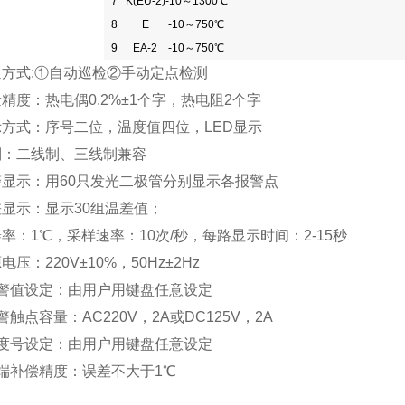
7
K(EU-2)
-10～1300℃
8
E
-10～750℃
9
EA-2
-10～750℃
量方式:①自动巡检②手动定点检测
量精度：热电偶0.2%±1个字，热电阻2个字
示方式：序号二位，温度值四位，LED显示
制：二线制、三线制兼容
警显示：用60只发光二极管分别显示各报警点
差显示：显示30组温差值；
率：1℃，采样速率：10次/秒，每路显示时间：2-15秒
电压：220V±10%，50Hz±2Hz
报警值设定：由用户用键盘任意设定
警触点容量：AC220V，2A或DC125V，2A
分度号设定：由用户用键盘任意设定
冷端补偿精度：误差不大于1℃