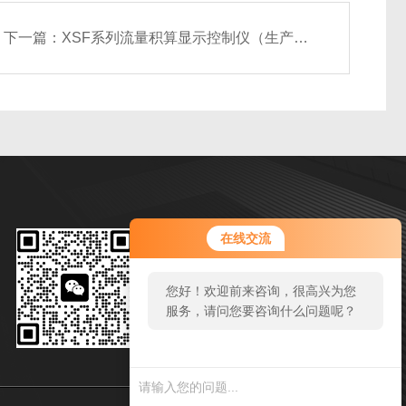
下一篇：
XSF系列流量积算显示控制仪（生产厂家）
微信扫一扫
在线交流
邮箱：zy244295446@qq.com
您好！欢迎前来咨询，很高兴为您
传真：86-0550-7311970
服务，请问您要咨询什么问题呢？
地址：安徽省天长市西城区经二路1号