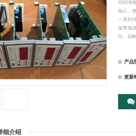
XMD智
核心，
一系列
报警值
印、召唤
器的输
产品
更新
详细介绍