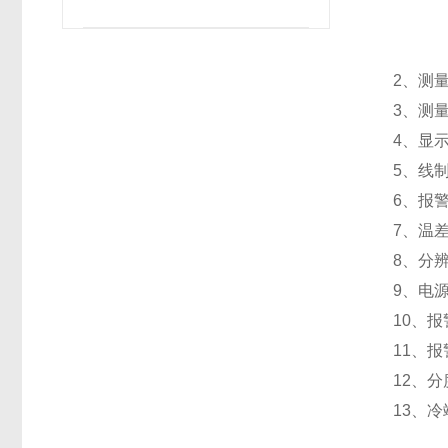
2、测
3、测
4、显
5、线
6、报
7、温
8、分辨
9、电源
10、
11、报
12、
13、