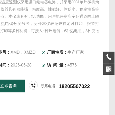
能温度巡测仪采用进口继电器电路，并采用8031单片微机为
使仪器具有功能强、精度高、性能好、体积小、稳定性高等
特点。本仪表具有记忆功能，用户能任意庙宇各通道的上限
及热电偶分度号等，另外本仪表还兼有定时打印、报警打
打印等多种功能，可接入4种热电偶，6种热电阻，3种变送
入信号，并具有联网通信功能。
型号：
XMD，XMZD
厂商性质：
生产厂家
时间：
2026-06-28
访 问 量：
4576
18205507022
立即咨询
联系电话：