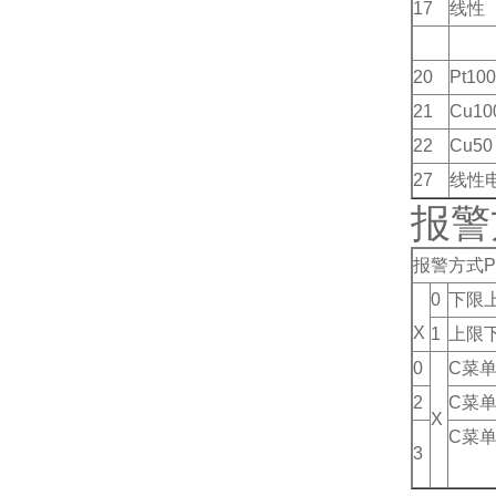
17
线性
20
Pt10
21
Cu10
22
Cu50
27
线性
报警
报警方式P
0
下限
X
1
上限
0
C菜
2
C菜
X
C菜
3