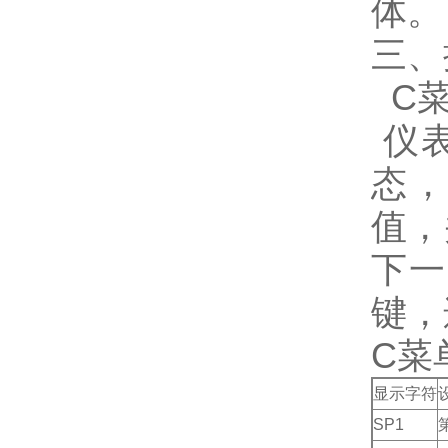
体。
三、
C菜
仪表
态，
值，
下一
键，
C菜
显示字符
SP1