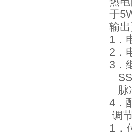
热电
于5
输出
1．电
2．
3．继
SSR
脉冲电
4．配
调
1．