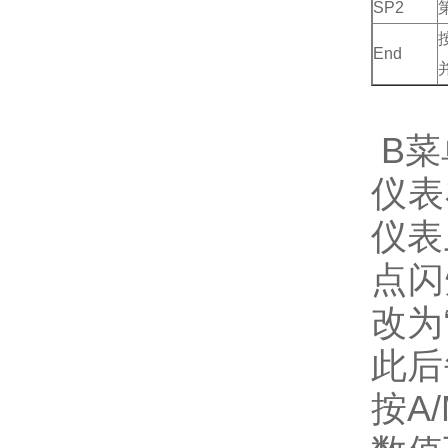
SP2
End
B菜
仪表
仪表
点闪
改为
此后
按A