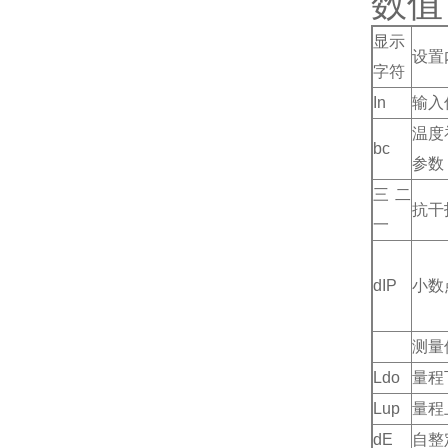
数值
显示
设置
字符
In
输入
温度
bc
参数
三二
抗干
一
dIP
小数
测量
Ldo
量程
Lup
量程
dE
自整