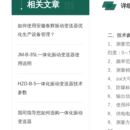
相关文章
详
如何使用安徽春辉振动变送器优
化生产设备管理？
二、技术
1、
测量范
烈度：0～5
JM-B-35L一体化振动变送器使
2、
频率范
用说明
3、
测量精
4、
zui
HZD-B-5一体化振动变送器技术
5、
防爆标
参数
6、
输出信
7、
使用环
我司指导您如何选购一体化振动
8、
供电电
变送器
9、
测量方