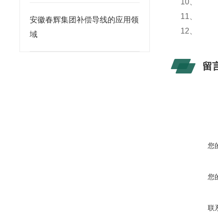
10、
11、
安徽春辉集团补偿导线的应用领
12、
域
留
您
您
联