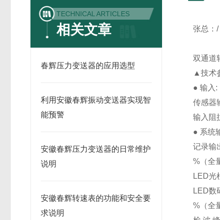
TECHNICAL ARTICLES
相关文章
张总：/
双通道
春辉压力变送器的应用选型
▲技术
● 输入
利用安徽春辉振动变送器实现智
传感器输
能预警
输入阻抗
● 系
记录输
安徽春辉压力变送器的日常维护
%（全
说明
LED光
LED
安徽春辉转速表的功能和安全要
%（全
求说明