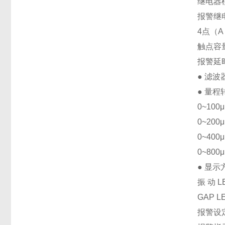
继电器
报警继
4点（A l 
触点容量:
报警延时
● 滤波器
● 量程
0~100
0~200
0~400
0~800
● 显示
振 动 
GAP 
报警设