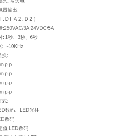
模式: 常失电
电器输出:
, D l ;A 2 , D 2 ）
250VAC/3A;24VDC/5A
: 1秒、3秒、6秒
: ~10KHz
转换:
μm p-p
μm p-p
μm p-p
μm p-p
方式:
LED数码、LED光柱
LED数码
定值 LED数码