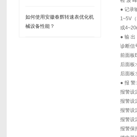
检 波 
● 记
如何使用安徽春辉转速表优化机
1~5V
械设备性能？
或4~2
● 输 
诊断信
前面板B
后面板:
后面板:
● 报 警
报警设定点:
报警设定
报警设
报警设
报警保