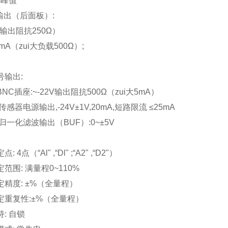
峰峰值
录输出（后面板）:
（输出阻抗250Ω）
0mA（zui大负载500Ω）;
出
号输出:
NC插座:~-22V输出阻抗500Ω（zui大5mA）
传感器电源输出,-24V±1V,20mA,短路限流 ≤25mA
归一化滤波输出（BUF）:0~±5V
:
 4点（“Al" ,“Dl" ;“A2" ,“D2"）
范围: 满量程0~110%
定精度: ±%（全量程）
定重复性:±%（全量程）
持: 自锁