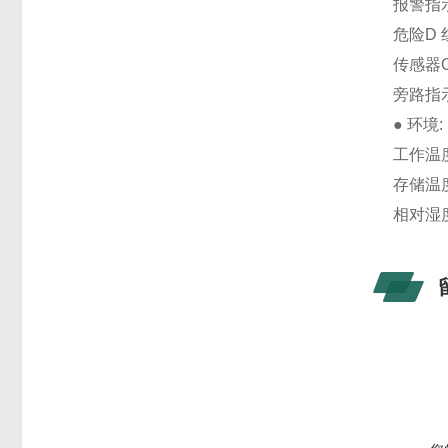
报警指示
危险D 
传感器O
旁路指
● 环境
工作温度:
存储温度:
相对湿度