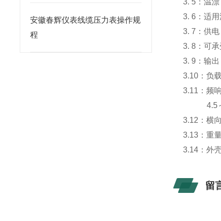
3. 5：温漂
3. 6：适
安徽春辉仪表线缆压力表操作规
3. 7：供电
程
3. 8：可
3. 9：输
3.10：负
3.11：频
4.5～1
3.12：横
3.13：重
3.14：
留