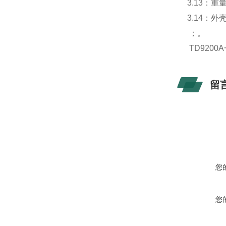
3.13：重
3.14：
；。
TD920
留
您
您