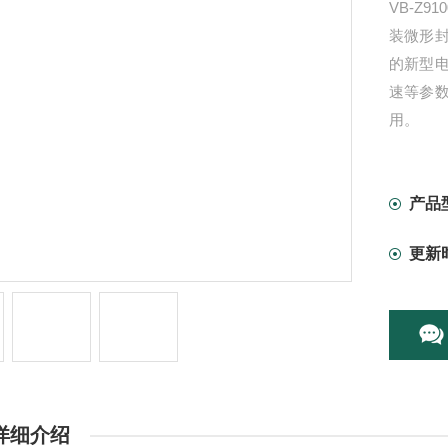
VB-Z
装微形
的新型
速等参
用。
产品
更新
详细介绍