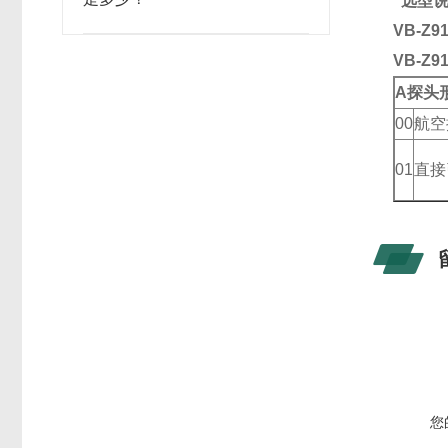
选型
VB-Z9
VB-Z9
A
探头
00
航空
01
直接
您