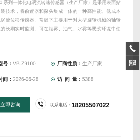
9100 系列一体化电涡流转速传感器（生产厂家）是采用表面贴
封装技术，将前置器和探头集成一体的一种高性能、低成本
电涡流位移传感器。常温下主要用于对大型旋转机械的轴转
数的长期实时监测。可在烟雾、油气、水雾等恶劣环境中使
型号：
VB-Z9100
厂商性质：
生产厂家
时间：
2026-06-28
访 问 量：
5388
18205507022
立即咨询
联系电话：