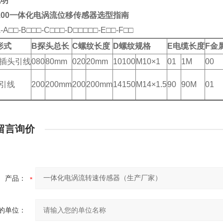
说明
100
一体化电涡流位移传感器选型指南
1
-A□□-B□□□-C□□□-D□□□□□-E□□-F□□
形式
B
探头总长
C
螺纹长度
D
螺纹规格
E
电缆长度
F
金
插头引线
080
80mm
020
20mm
10100
M10×1
01
1M
00
引线
200
200mm
200
200mm
14150
M14×1.5
90
90M
01
留言询价
产品：
的单位：