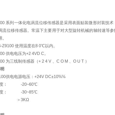
Z9100 系列一体化电涡流位移传感器是采用表面贴装微形封装
涡流位移传感器。常温下主要用于对大型旋转机械的轴转速等参
用。
B-Z9100 使用温度在8 0℃以内。
100 供电电压为+2 4VD C。
100 为三线制传感器（+ 2 4 V 、C O M 、O U T ）
说明
9100供电电源电压：+24V DC±10%℅
度： -20~60℃
度： -30~85℃
： ＞3KΩ