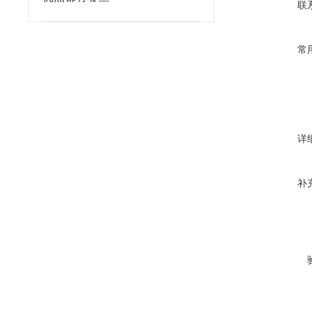
联
常
详
补