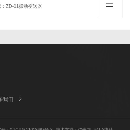
篇：
ZD-01振动变送器
系我们
号：皖ICP备11018687号-8
技术支持：
仪表网
51LA统计