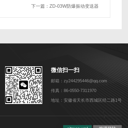
下一篇：
ZD-03W防爆振动变送器
微信扫一扫
邮箱：zy244295446@qq.com
传真：86-0550-7311970
地址：安徽省天长市西城区经二路1号