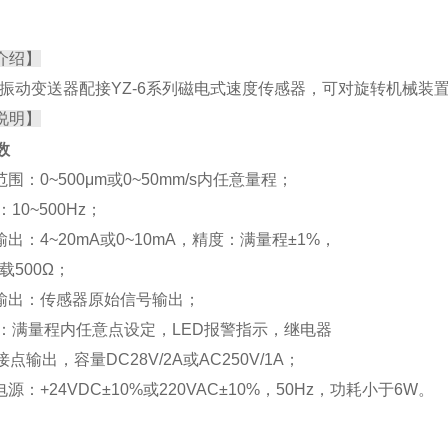
介绍】
列振动变送器配接YZ-6系列磁电式速度传感器，可对旋转机械
说明】
数
范围：0~500μm或0~50mm/s内任意量程；
：10~500Hz；
输出：4~20mA或0~10mA，精度：满量程±1%，
负载500Ω；
冲输出：传感器原始信号输出；
 警：满量程内任意点设定，LED报警指示，继电器
点输出，容量DC28V/2A或AC250V/1A；
电源：+24VDC±10%或220VAC±10%，50Hz，功耗小于6W。