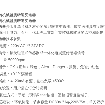
转机械监测转速变送器
转机械监测转速变送器
送器
是采用单片机为核心的智能转速变送器。该变送器具有：转
适用于电力、石油、化工等工业部门旋转机械转速的监控和保护
送器
技术参数
源：220V AC 或 24V DC
入信号：接受磁阻式传感器或一体化电涡流传感器信号
：0~50000rpm
D指示：OK（正常）绿色，Alert、Danger（报警、危险）红色
误差：±0.1%满量程
输出：4~20mA 有源，输出负载 ≤500Ω
警点设置：用户需在订货时说明
警复位方式：手动（现场Reset按钮、遥控报警复位端子）
器密封：环氧树脂，节点容量 DC30V/5A或220V/5A，单刀双掷