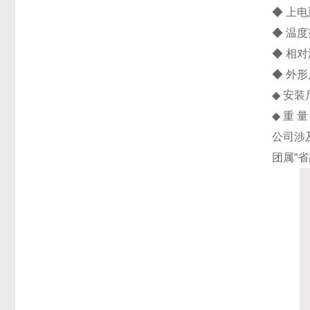
◆ 上电
◆ 温度
◆ 相
◆ 外形
◆ 安装
◆ 重 量
公司涉
团属“