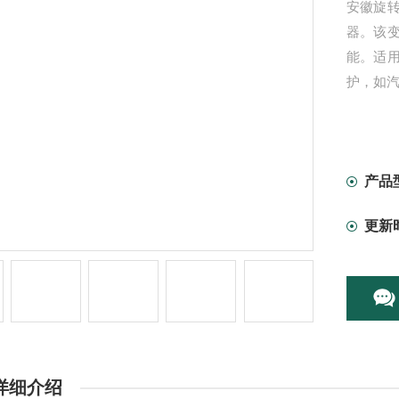
安徽旋
器。该
能。适
护，如
产品
更新
详细介绍