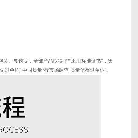
装、餐饮等，全部产品取得了*“采用标准证书"，集
先进单位",中国质量*行市场调查“质量信得过单位"。