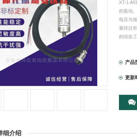
XT-1
的振动
电压与
量经过
的综合
便。工
不平衡
产品
更新
详细介绍