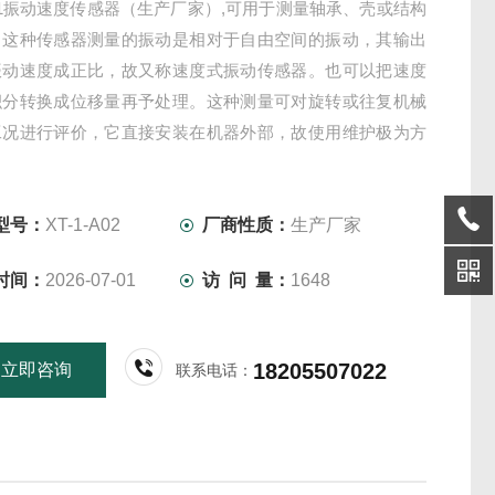
-A01振动速度传感器（生产厂家）,可用于测量轴承、壳或结构
。这种传感器测量的振动是相对于自由空间的振动，其输出
振动速度成正比，故又称速度式振动传感器。也可以把速度
积分转换成位移量再予处理。这种测量可对旋转或往复机械
工况进行评价，它直接安装在机器外部，故使用维护极为方
程上较普遍的振动问题，大多数都是由转子引起的，例如：
，不对中，动静磨擦等。
型号：
XT-1-A02
厂商性质：
生产厂家
时间：
2026-07-01
访 问 量：
1648
18205507022
立即咨询
联系电话：