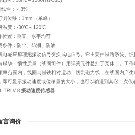
响范围：10Hz～1000Hz(-3dB)
) 幅值线性：＜3%
大可测位移：1mm （单峰）
使用温度：-30℃～120℃
 工作位置：垂直、水平均可
 环境条件：防尘、防潮、防油
磁电感应原理把振动信号变换成电信号。它主要由磁路系统、惯
有磁铁，惯性质量（线圈组件）用弹簧元件悬挂于壳体上。工作
频率范围内，线圈与磁铁相对运动、切割磁力线，在线圈内产生
，即可显示振动速度或位移量的大小，也可以输送到其它二次仪
L,TRLV-8
振动速度传感器
留言询价