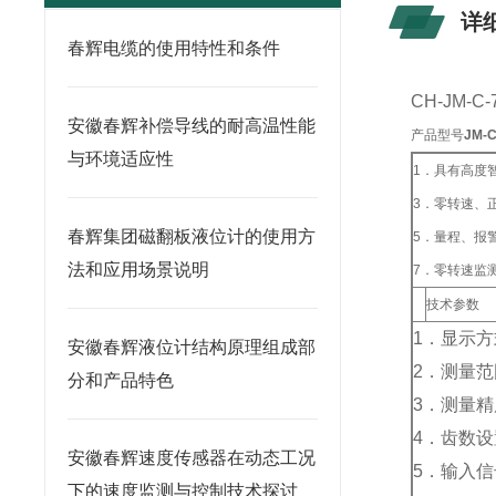
详
春辉电缆的使用特性和条件
CH-JM-C-
安徽春辉补偿导线的耐高温性能
产品型号
JM
与环境适应性
1．具有高度
3．零转速、
春辉集团磁翻板液位计的使用方
5．量程、报
法和应用场景说明
7．零转速监
技术参数
1．显示方
安徽春辉液位计结构原理组成部
2．测量范围
分和产品特色
3．测量精
4．齿数设
安徽春辉速度传感器在动态工况
5．输入信
下的速度监测与控制技术探讨