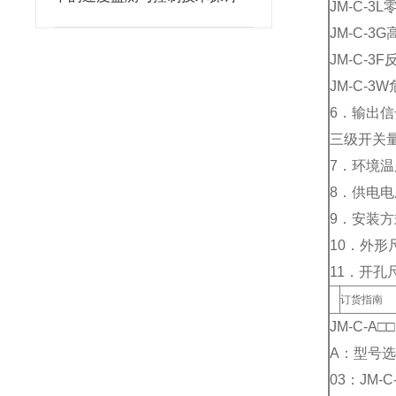
JM-C-
JM-C-
JM-C-
JM-C-
6．输出信
三级开关量输
7．环境温
8．供电电压
9．安装方
10．外形
11．开孔
订货指南
JM-C-A□
A：型号选
03：JM