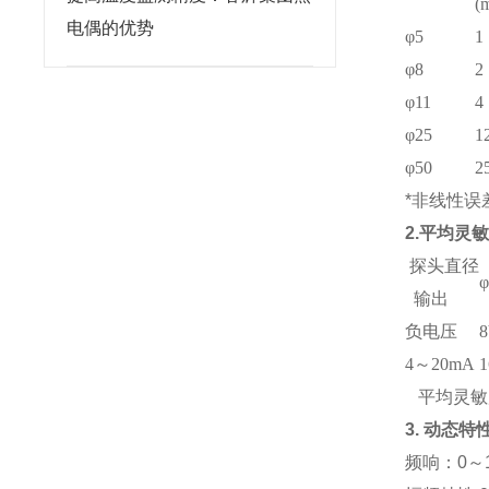
(
电偶的优势
φ5
1
φ8
2
φ11
4
φ25
1
φ50
2
*非线性误
2.平均灵
探头直径
φ
输出
负电压
4～20mA
平均灵敏度
3. 动态特
频响：0～1