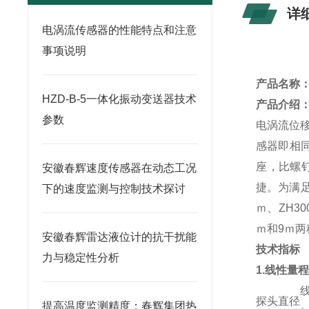
详
电涡流传感器的性能特点和注意
事项说明
产品名称
HZD-B-5一体化振动变送器技术
产品介绍
参数
电涡流位
感器
即相
座，比螺
安徽春辉速度传感器在动态工况
捷。为满足
下的速度监测与控制技术探讨
ｍ、ZH3
ｍ和9ｍ两
安徽春辉雷达液位计的抗干扰能
技术指标
力与稳定性分析
1.线性量
探头直径
提高温度监测精度：春辉集团热