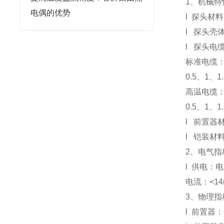
1
、机械特
电偶的优势
l
探头材料
l
探头壳
l
探头电
标准电缆
0.5
、1、1
高温电缆：
0.5
、1、1
l
前置器
l
铠装材料：
2
、电气指
l
供电：电压
电流：<14
3
、物理指
l
前置器：长