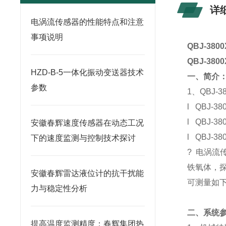
详
电涡流传感器的性能特点和注意
事项说明
QBJ-3800
QBJ-3800
HZD-B-5一体化振动变送器技术
一、简介
参数
1
、QBJ
l
QBJ-38
l
QBJ-38
安徽春辉速度传感器在动态工况
l
QBJ-38
下的速度监测与控制技术探讨
?
电涡流
铁氧体，
安徽春辉雷达液位计的抗干扰能
可测量如
力与稳定性分析
二、系统
提高温度监测精度：春辉集团热