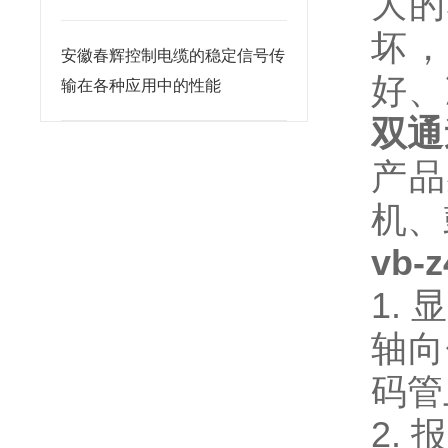
大的
坏，
安徽春辉控制电缆的稳定信号传
好、
输在各种应用中的性能
双通
产品
机、
vb-z
1.
轴向
码管
2.