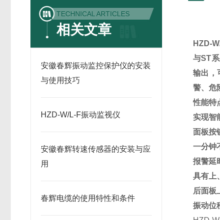
TECHNICAL ARTICLES
相关文章
HZD-W
与ST
安徽春辉振动监控保护仪的安装
输出，
与使用技巧
警、危
性能特
HZD-W/L-F振动监视仪
实现智
面板按
一分钟
安徽春辉转速传感器的安装与应
报警延
用
具有上
后面板
春辉电缆的使用特性和条件
振动位