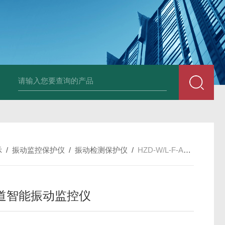
E3931热膨胀变送器
NE3941E轴承振动速度变送器
NE3951E轴承
示
/
振动监控保护仪
/
振动检测保护仪
/
HZD-W/L-F-A13-B03-C01双通道智能振动监控仪
道智能振动监控仪