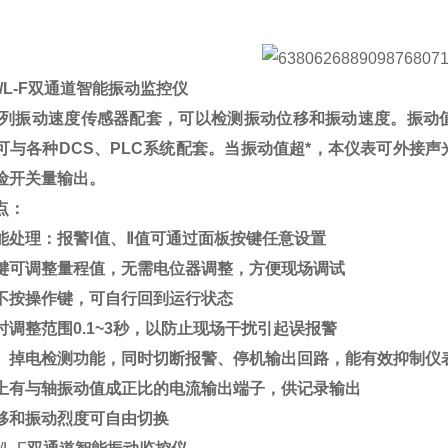
/L-F
双通道智能振动监控仪
系列振动速度传感器配套，可以检测振动位移和振动速度。振动
可与各种DCS、PLC系统配套。当振动值超*，本仪表可外接
险开关量输出。
点：
能处理：报警Ⅰ值、Ⅱ值可通过面板按键任意设置
键可调整量程值，无需电位器调整，方便现场调试
不按操作键，可自行回到运行状态
时调整范围0.1~3秒，以防止现场干扰引起误报警
、掉电检测功能，同时切断报警、停机输出回路，能有效抑制仪
上有与轴振动值成正比的电流输出端子，供记录输出
移和振动烈度可自由切换