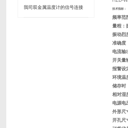
HZD-W/
我司双金属温度计的信号连接
技术指标：
频率范围
量程：振
振动烈度
准确度
电流输出
开关量输
报警设
环境温
储存时：
相对湿
电源电压：
外形尺寸
开孔尺寸