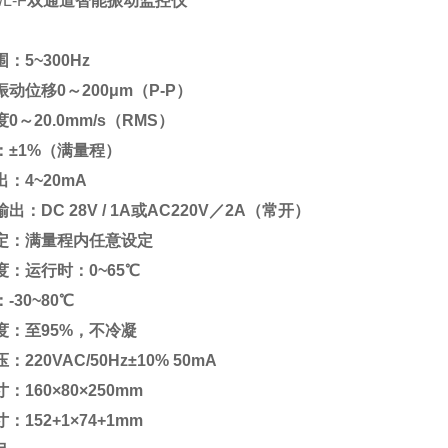
L-F
双通道智能振动监控仪
：5~300Hz
动位移0～200μm（P-P）
0～20.0mm/s（RMS）
：±1%（满量程）
：4~20mA
出：DC 28V / 1A或AC220V／2A（常开）
定：满量程内任意设定
度：运行时：0~65℃
-30~80℃
度：至95%，不冷凝
220VAC/50Hz±10% 50mA
：160×80×250mm
：152
+1
×74
+1mm