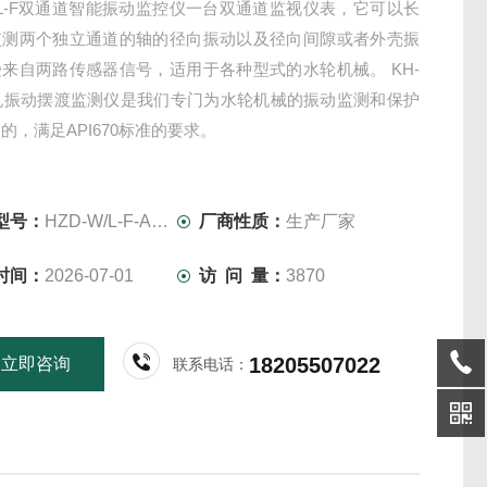
W/L-F双通道智能振动监控仪一台双通道监视仪表，它可以长
监测两个独立通道的轴的径向振动以及径向间隙或者外壳振
来自两路传感器信号，适用于各种型式的水轮机械。 KH-
水机振动摆渡监测仪是我们专门为水轮机械的振动监测和保护
的，满足API670标准的要求。
型号：
HZD-W/L-F-A13-B03-C01
厂商性质：
生产厂家
时间：
2026-07-01
访 问 量：
3870
18205507022
立即咨询
联系电话：