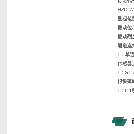
订货代
HZD-W/
量程范
振动位移1
振动烈度1
通道选
1：单通
传感器
1：ST-
报警延
1：0.1