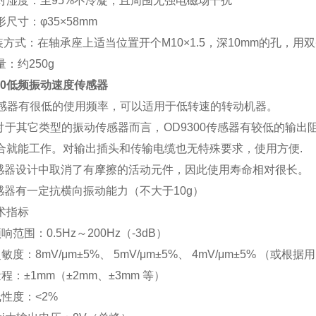
对湿度：至95%不冷凝，且周围无强电磁场干扰
尺寸：φ35×58mm
装方式：在轴承座上适当位置开个M10×1.5，深10mm的孔，用
：约250g
300低频振动速度传感器
传感器有很低的使用频率，可以适用于低转速的转动机器。
相对于其它类型的振动传感器而言，OD9300传感器有较低的输出
合就能工作。对输出插头和传输电缆也无特殊要求，使用方便.
传感器设计中取消了有摩擦的活动元件，因此使用寿命相对很长。
传感器有一定抗横向振动能力（不大于10g）
术指标
范围：0.5Hz～200Hz（-3dB）
度：8mV/μm±5%、 5mV/μm±5%、 4mV/μm±5% （或
：±1mm（±2mm、±3mm 等）
性度：<2%