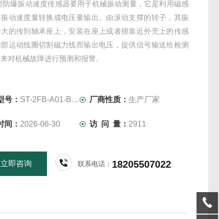
FB型防爆振动速度传感器要用于机械振动测量，它是利用磁感
将振动速度量转换成电压量输出。由滚动支撑的转子，其振
够大的传到轴承座上，安装在座上或者很靠近外壳上的传感
内部运动线圈切割磁力线而输出电压，提供信号输送给检测
用来对机械故障进行预测和报警。
型号：
ST-2FB-A01-B02-C00-D01
厂商性质：
生产厂家
时间：
2026-06-30
访 问 量：
2911
18205507022
立即咨询
联系电话：