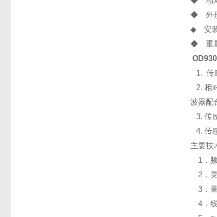
◆ 相
◆ 外形
◆ 安
◆ 重量
OD9
1. 
2. 
波器配
3. 
4. 
主要技
1．频响
2．灵敏
3．量程
4．线