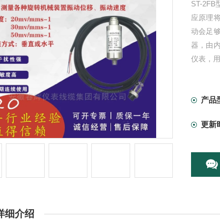
ST-2
应原理
动会足
器，由
仪表，
产品
更新
详细介绍