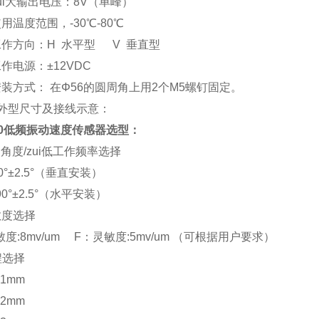
ui大输出电压：8V（单峰）
温度范围，-30℃-80℃
作方向：H 水平型 V 垂直型
作电源：±12VDC
装方式： 在Φ56的圆周角上用2个M5螺钉固定。
外型尺寸及接线示意：
300低频振动速度传感器选型：
装角度/zui低工作频率选择
°±2.5°（垂直安装）
°±2.5°（水平安装）
敏度选择
敏度:8mv/um F：灵敏度:5mv/um （可根据用户要求）
程选择
±1mm
2mm