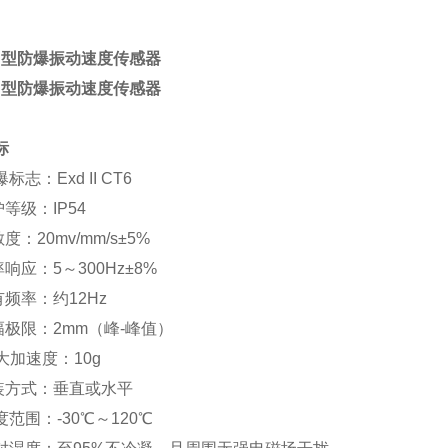
B型
防爆振动速度传感器
B型
防爆振动速度传感器
标
标志：Exd II CT6
等级：IP54
度：20mv/mm/s±5%
响应：5～300Hz±8%
有频率：约12Hz
幅极限：2mm（峰-峰值）
i大加速度：10g
装方式：垂直或水平
范围：-30℃～120℃