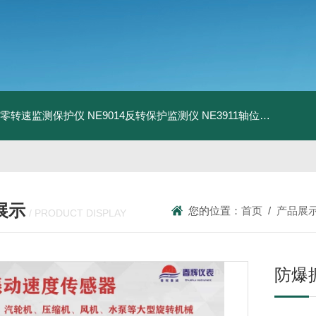
13零转速监测保护仪
NE9014反转保护监测仪
NE3911轴位移变送器
N
展示
您的位置：
首页
/
产品展
/ PRODUCT DISPLAY
防爆