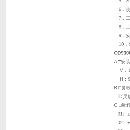
5．z
6．使用
7．工
8．工
9．安
10．
OD9
A □安
V： 0
H：90
B □灵
B: 灵
C □量
01: 
02 ±