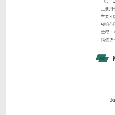
03 ±
主要用
主要性
频响范围：
量程：±
幅值线
您