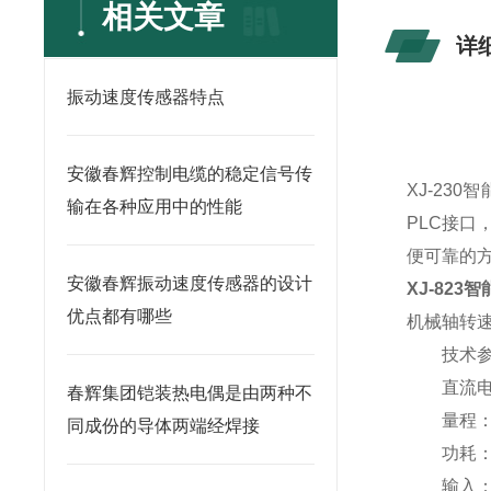
相关文章
详
振动速度传感器特点
安徽春辉控制电缆的稳定信号传
XJ-230
输在各种应用中的性能
PLC接
便可靠的
安徽春辉振动速度传感器的设计
XJ-823
优点都有哪些
机械轴转
技术参
直流电源：
春辉集团铠装热电偶是由两种不
量程：0～
同成份的导体两端经焊接
功耗：
输入：