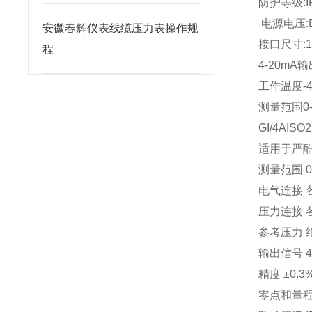
防护等级:I
电源
电压:D
安徽春辉仪表线缆压力表操作规
接口尺寸:1/
程
4-20mA
工作温度-4
测量范围0-6
GI/4AIS
适用于严
测量范围 0-
电气连接 
压力连接 
参考压力 
输出信号 4
精度 ±0.3%
零点和量