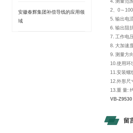
4. 测量范围
2、0～100
安徽春辉集团补偿导线的应用领
5. 输出电
域
6. 输出阻
7. 工作电
8. 大加速
9. 测量
10.使用环
11.安装螺纹
12.外形尺
13.重 量: 
VB-Z953
留