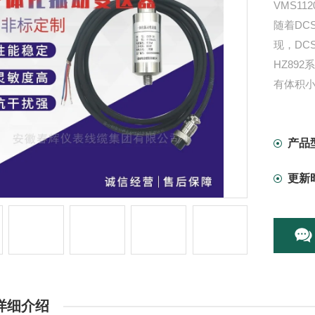
VMS11
随着DC
现，DC
HZ89
有体积小
产品
更新
详细介绍