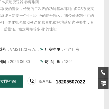
20-w振动变送器 春辉集团
S系统的普及，传统的二次表的功能基本都能由DCS系统实
S系统只需要一个4～20mA的信号输入。我公司研制生产的
2系列一体化机壳振动变送传感器能很好地满足这种要求，具
、质量轻、稳定可靠等多项*的性能
型号：
VMS1120-w-A01-B01-C01
厂商性质：
生产厂家
时间：
2026-06-30
访 问 量：
1394
18205507022
立即咨询
联系电话：