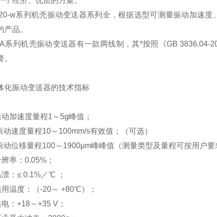
一个经济、优质的方案。
1120-w系列机壳振动变送器系列全，根据选型可测量振动加
的产品。
92A系列机壳振动变送器有一款两线制，其*按照《GB 3836.0
要。
体化振动变送器的技术指标
：振动加速度量程1～5g峰值；
： 振动速度量程10～100mm/s有效值；（可选）
： 振动位移量程100～1900μm峰峰值（测量类型及量程可按用户
：分辨率：0.05%；
温漂：≤ 0.1%／℃ ；
：适用温度：（-20～ +80℃）；
供电：+18～+35 V；