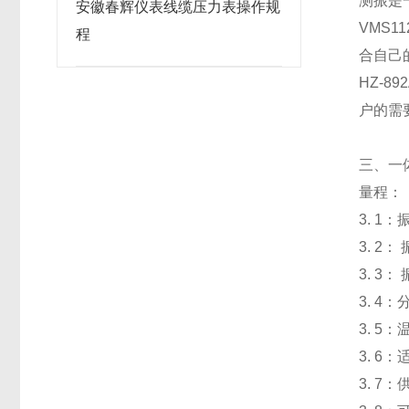
测振是
安徽春辉仪表线缆压力表操作规
VMS
程
合自己
HZ-8
户的需
三、一
量程：
3. 1
3. 2
3. 3
3. 4
3. 5：
3. 6
3. 7：