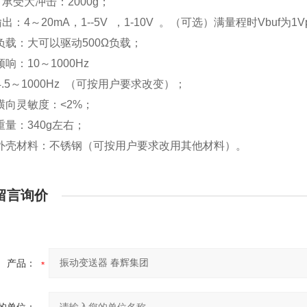
：可承受大冲击：2000g；
：输出：4～20mA，1--5V ，1-10V 。（可选）满量程时Vbuf为1V
：负载：大可以驱动500Ω负载；
：频响：10～1000Hz
～1000Hz （可按用户要求改变）；
：横向灵敏度：<2%；
：重量：340g左右；
4：外壳材料：不锈钢（可按用户要求改用其他材料）。
留言询价
产品：