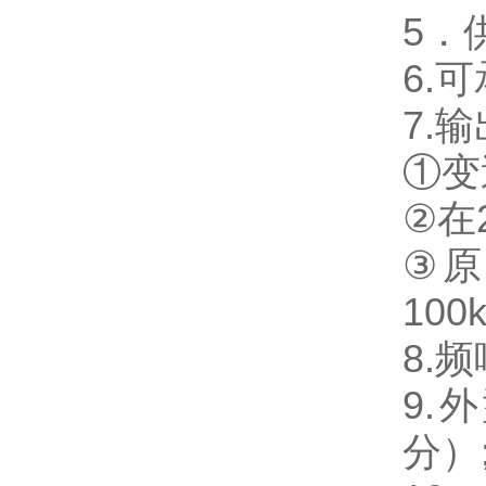
5．
6.
7.
①变
②在
③原
100
8.频
9.
分）