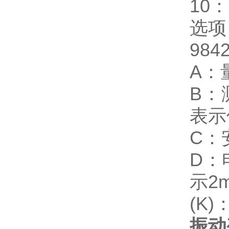
10
选
984
A：
B：
表示
C：
D：
示2
(K
振动变