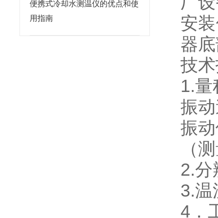
厂设
便携式冷却水测温仪的优点和使
安装
用指南
器底
技术
1.
振动
振动
（测
2.
3.温
4．