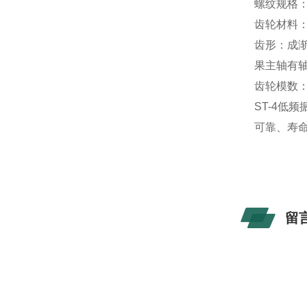
螺纹规格： 
齿轮材料
齿形：成
果主轴有
齿轮模数：
ST-4低
可靠、寿
留