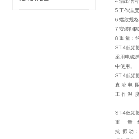
4 输出
5 工作温度
6 螺纹规格
7 安装间隙
8 重 量：约
ST-4低
采用电磁
中使用。
ST-4低
直 流 电 阻
工 作 温 度
ST-4低
重 量：约
抗 振 动：