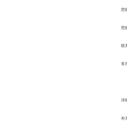
您
您
联
常
详
补