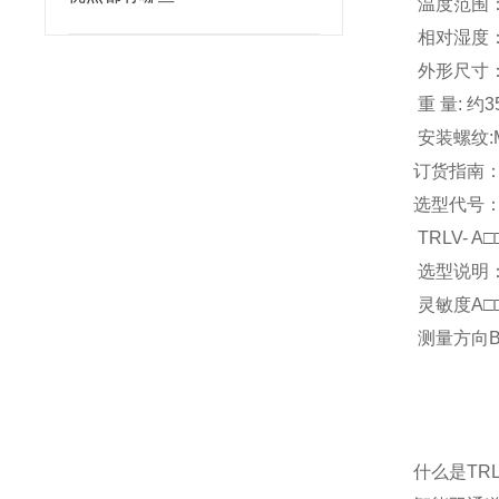
温度范围： 
相对湿度：
外形尺寸：
重 量: 约3
安装螺纹:M
订货指南
选型代号
TRLV- A□
选型说明
灵敏度A□□：
测量方向B
什么是TR