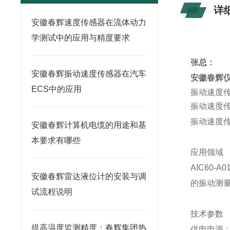
详
安徽春辉速度传感器在流体动力
学测试中的应用与精度要求
张总：
安徽春辉振动速度传感器在汽车
安徽春辉
ECS中的应用
振动速度
振动速度
振动速度
安徽春辉计算机电缆的用途和基
本要求有哪些
应用领域
AIC60-A0
安徽春辉雷达液位计的安装与调
的振动测
试流程说明
技术参数
提高温度监测精度：春辉集团热
供电电源：2