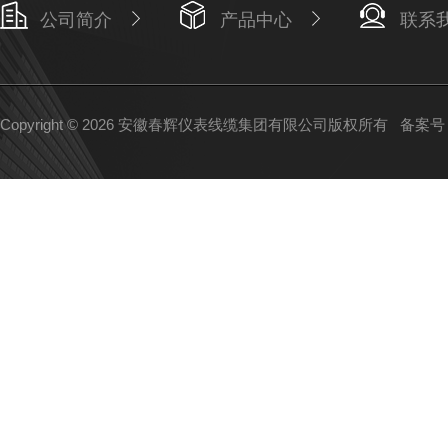
公司简介
产品中心
联系
Copyright © 2026 安徽春辉仪表线缆集团有限公司版权所有
备案号：