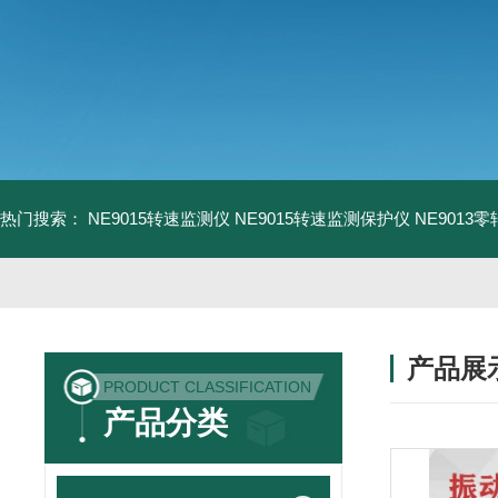
热门搜索：
NE9015转速监测仪
NE9015转速监测保护仪
NE9013
产品展
PRODUCT CLASSIFICATION
产品分类