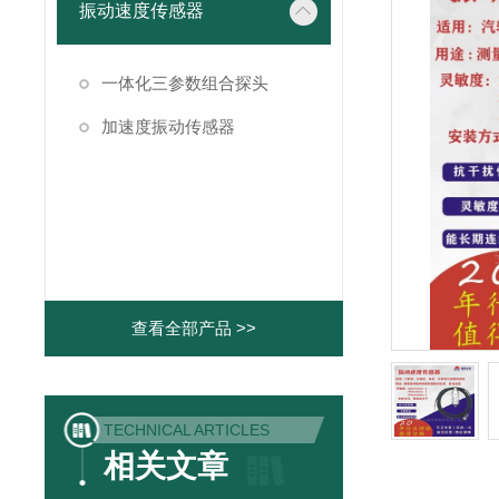
振动速度传感器
一体化三参数组合探头
加速度振动传感器
查看全部产品 >>
TECHNICAL ARTICLES
相关文章