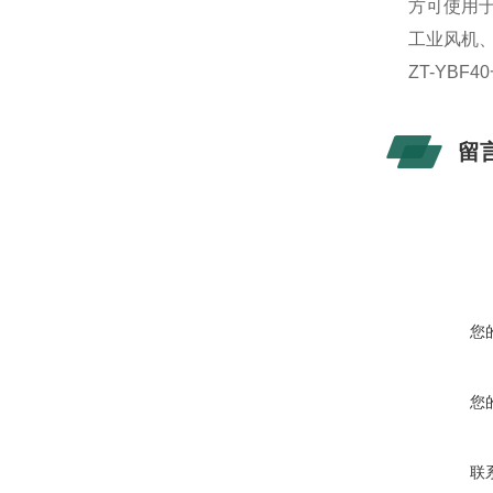
方可使用
工业风机
ZT-YB
留
您
您
联