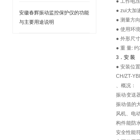
● 工作电压
● zui大加
安徽春辉振动监控保护仪的功能
● 测量方
与主要用途说明
● 使用环境
● 外形尺寸
● 重 量: 约
3．安 装
● 安装位
CH/ZT-
、概况：
振动变送
振动值的
风机、电
构件能防
安全性能符